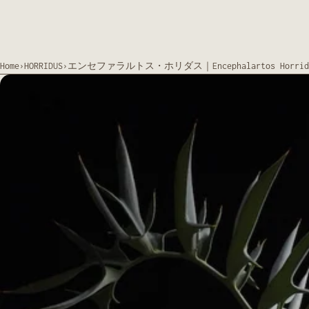
Home
›
HORRIDUS
›
エンセファラルトス・ホリダス｜Encephalartos Horrid
モ
ー
ダ
ル
で
メ
デ
ィ
ア
を
開
く