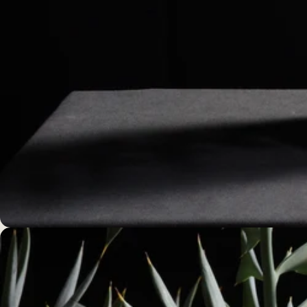
モ
ー
ダ
ル
で