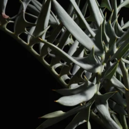
メ
デ
ィ
ア
を
開
く